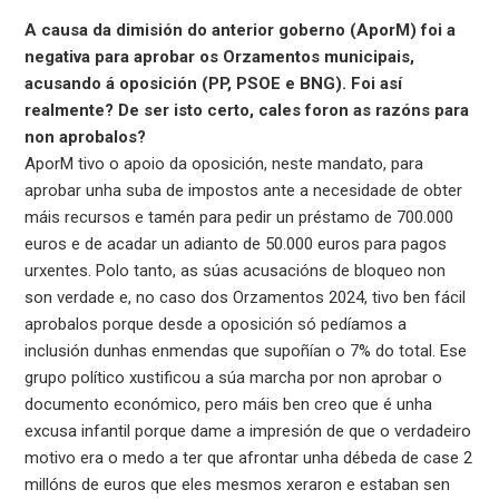
A causa da dimisión do anterior goberno (AporM) foi a
negativa para aprobar os Orzamentos municipais,
acusando á oposición (PP, PSOE e BNG). Foi así
realmente? De ser isto certo, cales foron as razóns para
non aprobalos?
AporM tivo o apoio da oposición, neste mandato, para
aprobar unha suba de impostos ante a necesidade de obter
máis recursos e tamén para pedir un préstamo de 700.000
euros e de acadar un adianto de 50.000 euros para pagos
urxentes. Polo tanto, as súas acusacións de bloqueo non
son verdade e, no caso dos Orzamentos 2024, tivo ben fácil
aprobalos porque desde a oposición só pedíamos a
inclusión dunhas enmendas que supoñían o 7% do total. Ese
grupo político xustificou a súa marcha por non aprobar o
documento económico, pero máis ben creo que é unha
excusa infantil porque dame a impresión de que o verdadeiro
motivo era o medo a ter que afrontar unha débeda de case 2
millóns de euros que eles mesmos xeraron e estaban sen