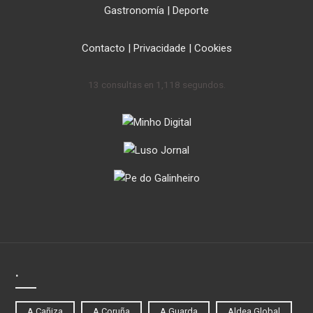
Gastronomía
|
Deporte
Contacto
|
Privacidade
|
Cookies
13 consultas en 1,118 segundos.
.
A Cañiza
A Coruña
A Guarda
Aldea Global