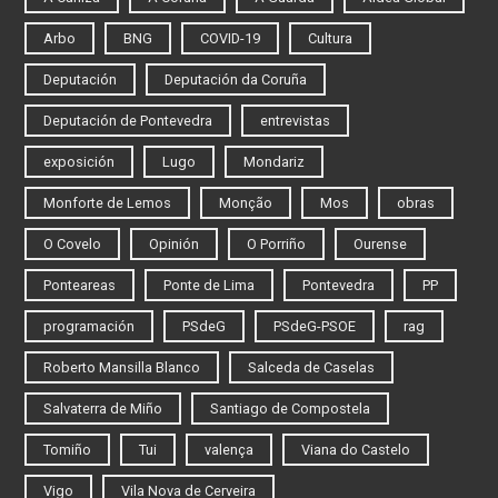
Arbo
BNG
COVID-19
Cultura
Deputación
Deputación da Coruña
Deputación de Pontevedra
entrevistas
exposición
Lugo
Mondariz
Monforte de Lemos
Monção
Mos
obras
O Covelo
Opinión
O Porriño
Ourense
Ponteareas
Ponte de Lima
Pontevedra
PP
programación
PSdeG
PSdeG-PSOE
rag
Roberto Mansilla Blanco
Salceda de Caselas
Salvaterra de Miño
Santiago de Compostela
Tomiño
Tui
valença
Viana do Castelo
Vigo
Vila Nova de Cerveira