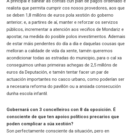
A principal é sanear as contas cun plan de pagos ordenado e
realista que permita cumprir cos nosos provedores, aos que
se deben 1,8 millóns de euros pola xestión do goberno
anterior; e, a partires de aí, manter e reforzar os servizos
públicos, incrementar a atención aos veciños de Mondariz e
apostar, na medida do posible polos investimentos. Ademais
de estar máis pendentes do día a día e daquelas cousas que
melloran a calidade de vida da xente, tamén queremos
acondicionar todas as estradas do municipio, para o cal xa
conseguimos unhas primeiras achegas de 2,5 millóns de
euros da Deputación, e tamén tentar facer un par de
actuación importantes no casco urbano, como poderían ser
a necesaria reforma do pavillón ou a ansiada consecución
dunha escola infantil.
Gobernará con 3 concelleiros con 8 da oposición. É
consciente de que ten apoios políticos precarios que
poden complicar a súa xestión?
Son perfectamente consciente da situación, pero en