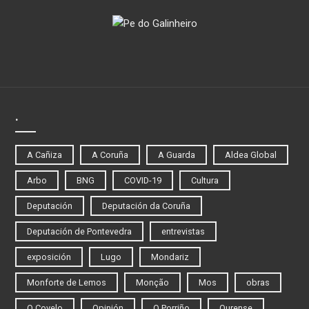
.
A Cañiza
A Coruña
A Guarda
Aldea Global
Arbo
BNG
COVID-19
Cultura
Deputación
Deputación da Coruña
Deputación de Pontevedra
entrevistas
exposición
Lugo
Mondariz
Monforte de Lemos
Monção
Mos
obras
O Covelo
Opinión
O Porriño
Ourense