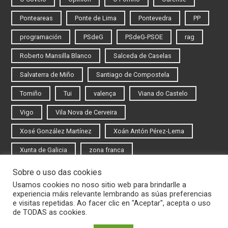
Ponteareas
Ponte de Lima
Pontevedra
PP
programación
PSdeG
PSdeG-PSOE
rag
Roberto Mansilla Blanco
Salceda de Caselas
Salvaterra de Miño
Santiago de Compostela
Tomiño
Tui
valença
Viana do Castelo
Vigo
Vila Nova de Cerveira
Xosé González Martínez
Xoán Antón Pérez-Lema
Xunta de Galicia
zona franca
Sobre o uso das cookies
Iniciar sesión
Usamos cookies no noso sitio web para brindarlle a
experiencia máis relevante lembrando as súas preferencias
Rexistrarse
e visitas repetidas. Ao facer clic en "Aceptar", acepta o uso
de TODAS as cookies.