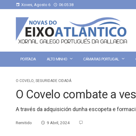
Xoves, Agosto 6
06:05:39
PORTADA
ALTO MINHO
CÁMARAS PORTUGAL
O COVELO
,
SEGURIDADE CIDADÁ
O Covelo combate a ves
A través da adquisición dunha escopeta e formaci
Remitido
9 Abril, 2024