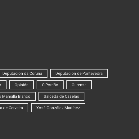
Deputación da Coruña
Deputación de Pontevedra
o
Opinión
O Porriño
Ourense
 Mansilla Blanco
Salceda de Caselas
a de Cerveira
Xosé González Martínez