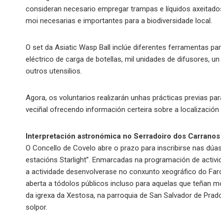
consideran necesario empregar trampas e líquidos axeitad
moi necesarias e importantes para a biodiversidade local.
O set da Asiatic Wasp Ball inclúe diferentes ferramentas 
eléctrico de carga de botellas, mil unidades de difusores, u
outros utensilios.
Agora, os voluntarios realizarán unhas prácticas previas 
veciñal ofrecendo información certeira sobre a localización 
Interpretación astronómica no Serradoiro dos Carranos
O Concello de Covelo abre o prazo para inscribirse nas dúa
estacións Starlight”. Enmarcadas na programación de activid
a actividade desenvolverase no conxunto xeográfico do Faro 
aberta a tódolos públicos incluso para aquelas que teñan m
da igrexa da Xestosa, na parroquia de San Salvador de Prad
solpor.