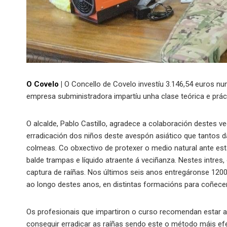
O Covelo
|
O Concello de Covelo investíu 3.146,54 euros nu
empresa subministradora impartíu unha clase teórica e prác
O alcalde, Pablo Castillo, agradece a colaboración destes ve
erradicación dos niños deste avespón asiático que tantos da
colmeas. Co obxectivo de protexer o medio natural ante est
balde trampas e líquido atraente á veciñanza. Nestes intres
captura de raíñas. Nos últimos seis anos entregáronse 1200
ao longo destes anos, en distintas formacións para coñecer
Os profesionais que impartiron o curso recomendan estar at
conseguir erradicar as raíñas sendo este o método máis ef