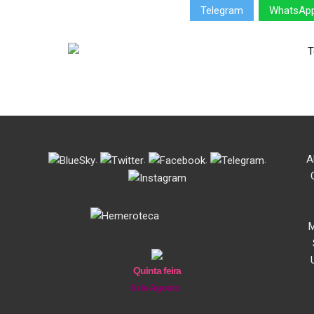
Telegram
WhatsAp
.
.
.
.
A
M
Quinta feira
6 de Agosto