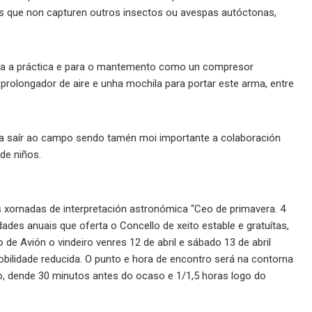
os que non capturen outros insectos ou avespas autóctonas,
para a práctica e para o mantemento como un compresor
n prolongador de aire e unha mochila para portar este arma, entre
para saír ao campo sendo tamén moi importante a colaboración
de niños.
s xornadas de interpretación astronómica “Ceo de primavera. 4
ades anuais que oferta o Concello de xeito estable e gratuítas,
de Avión o vindeiro venres 12 de abril e sábado 13 de abril
obilidade reducida. O punto e hora de encontro será na contorna
o, dende 30 minutos antes do ocaso e 1/1,5 horas logo do