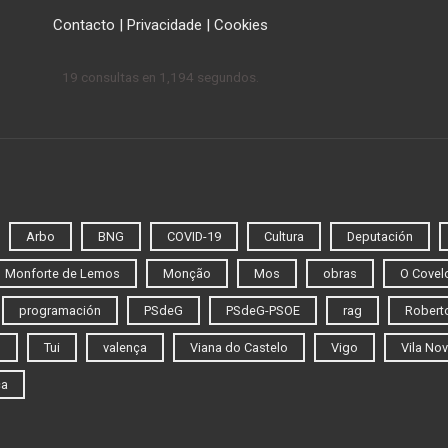
Contacto
|
Privacidade
|
Cookies
19 consultas en 1,194 segundos.
Arbo
BNG
COVID-19
Cultura
Deputación
Monforte de Lemos
Monção
Mos
obras
O Covel
programación
PSdeG
PSdeG-PSOE
rag
Roberto
o
Tui
valença
Viana do Castelo
Vigo
Vila Nov
ca