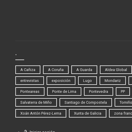
.
A Cañiza
A Coruña
A Guarda
Aldea Global
entrevistas
exposición
Lugo
Mondariz
Ponteareas
Ponte de Lima
Pontevedra
PP
Salvaterra de Miño
Santiago de Compostela
Tomiñ
Xoán Antón Pérez-Lema
Xunta de Galicia
zona fran