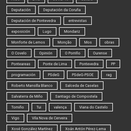
Deputación
Deputación da Coruña
Deputación de Pontevedra
entrevistas
exposición
Lugo
Mondariz
Monforte de Lemos
Monção
Mos
obras
O Covelo
Opinión
O Porriño
Ourense
Ponteareas
Ponte de Lima
Pontevedra
PP
programación
PSdeG
PSdeG-PSOE
rag
Roberto Mansilla Blanco
Salceda de Caselas
Salvaterra de Miño
Santiago de Compostela
Tomiño
Tui
valença
Viana do Castelo
Vigo
Vila Nova de Cerveira
Xosé González Martínez
Xoán Antón Pérez-Lema