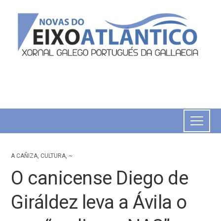
A CAÑIZA
,
CULTURA
,
~
O canicense Diego de
Giráldez leva a Ávila o