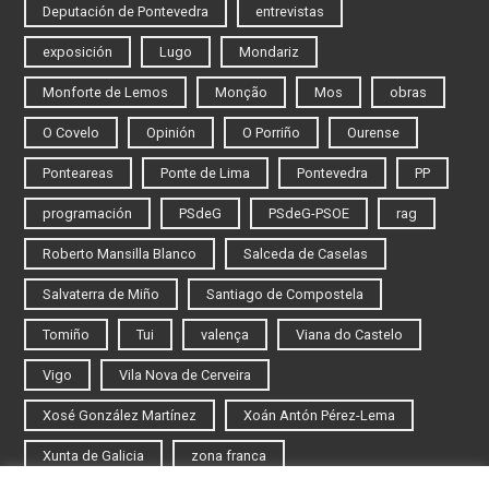
Deputación de Pontevedra
entrevistas
exposición
Lugo
Mondariz
Monforte de Lemos
Monção
Mos
obras
O Covelo
Opinión
O Porriño
Ourense
Ponteareas
Ponte de Lima
Pontevedra
PP
programación
PSdeG
PSdeG-PSOE
rag
Roberto Mansilla Blanco
Salceda de Caselas
Salvaterra de Miño
Santiago de Compostela
Tomiño
Tui
valença
Viana do Castelo
Vigo
Vila Nova de Cerveira
Xosé González Martínez
Xoán Antón Pérez-Lema
Xunta de Galicia
zona franca