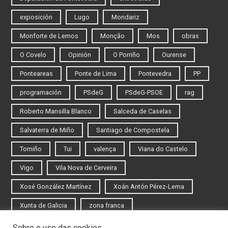
exposición
Lugo
Mondariz
Monforte de Lemos
Monção
Mos
obras
O Covelo
Opinión
O Porriño
Ourense
Ponteareas
Ponte de Lima
Pontevedra
PP
programación
PSdeG
PSdeG-PSOE
rag
Roberto Mansilla Blanco
Salceda de Caselas
Salvaterra de Miño
Santiago de Compostela
Tomiño
Tui
valença
Viana do Castelo
Vigo
Vila Nova de Cerveira
Xosé González Martínez
Xoán Antón Pérez-Lema
Xunta de Galicia
zona franca
Sobre o uso das cookies