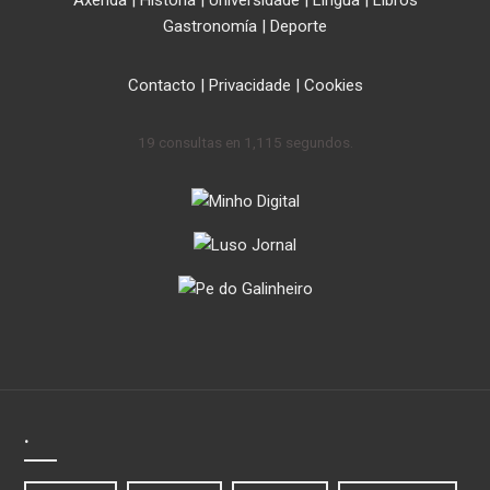
Axenda
|
Historia
|
Universidade
|
Lingua
|
Libros
Gastronomía
|
Deporte
Contacto
|
Privacidade
|
Cookies
19 consultas en 1,115 segundos.
.