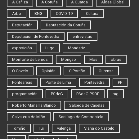
A Cañiza
A Coruña
A Guarda
Aldea Global
Arbo
BNG
COVID-19
Cultura
Deputación
Deputación da Coruña
Deputación de Pontevedra
entrevistas
exposición
Lugo
Mondariz
Monforte de Lemos
Monção
Mos
obras
O Covelo
Opinión
O Porriño
Ourense
Ponteareas
Ponte de Lima
Pontevedra
PP
programación
PSdeG
PSdeG-PSOE
rag
Roberto Mansilla Blanco
Salceda de Caselas
Salvaterra de Miño
Santiago de Compostela
Tomiño
Tui
valença
Viana do Castelo