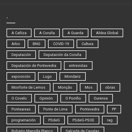
.
A Cañiza
A Coruña
A Guarda
Aldea Global
Arbo
BNG
COVID-19
Cultura
Deputación
Deputación da Coruña
Deputación de Pontevedra
entrevistas
exposición
Lugo
Mondariz
Monforte de Lemos
Monção
Mos
obras
O Covelo
Opinión
O Porriño
Ourense
Ponteareas
Ponte de Lima
Pontevedra
PP
programación
PSdeG
PSdeG-PSOE
rag
Roberto Mansilla Blanco
Salceda de Caselas