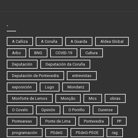
.
A Cañiza
A Coruña
A Guarda
Aldea Global
Arbo
BNG
COVID-19
Cultura
Deputación
Deputación da Coruña
Deputación de Pontevedra
entrevistas
exposición
Lugo
Mondariz
Monforte de Lemos
Monção
Mos
obras
O Covelo
Opinión
O Porriño
Ourense
Ponteareas
Ponte de Lima
Pontevedra
PP
programación
PSdeG
PSdeG-PSOE
rag