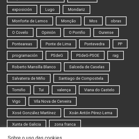
exposición
Lugo
Mondariz
Monforte de Lemos
Monção
Mos
obras
O Covelo
Opinión
O Porriño
Ourense
Ponteareas
Ponte de Lima
Pontevedra
PP
programación
PSdeG
PSdeG-PSOE
rag
Roberto Mansilla Blanco
Salceda de Caselas
Salvaterra de Miño
Santiago de Compostela
Tomiño
Tui
valença
Viana do Castelo
Vigo
Vila Nova de Cerveira
Xosé González Martínez
Xoán Antón Pérez-Lema
Xunta de Galicia
zona franca
Sobre o uso das cookies