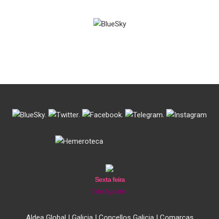
.
.
.
.
Sexta feira
7 de Agosto
Aldea Global
|
Galicia
|
Concellos Galicia
|
Comarcas