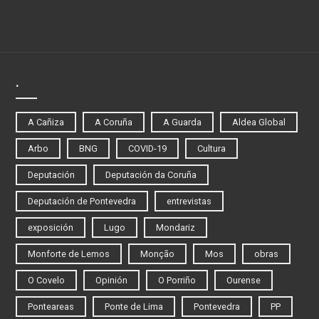
.
A Cañiza
A Coruña
A Guarda
Aldea Global
Arbo
BNG
COVID-19
Cultura
Deputación
Deputación da Coruña
Deputación de Pontevedra
entrevistas
exposición
Lugo
Mondariz
Monforte de Lemos
Monção
Mos
obras
O Covelo
Opinión
O Porriño
Ourense
Ponteareas
Ponte de Lima
Pontevedra
PP