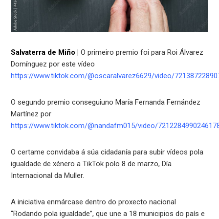
Salvaterra de Miño
|
O primeiro premio foi para Roi Álvarez
Domínguez por este vídeo
https://www.tiktok.com/@oscaralvarez6629/video/7213872289
O segundo premio conseguiuno María Fernanda Fernández
Martínez por
https://www.tiktok.com/@nandafm015/video/721228499024617
O certame convidaba á súa cidadanía para subir vídeos pola
igualdade de xénero a TikTok polo 8 de marzo, Día
Internacional da Muller.
A iniciativa enmárcase dentro do proxecto nacional
“Rodando pola igualdade”, que une a 18 municipios do país e