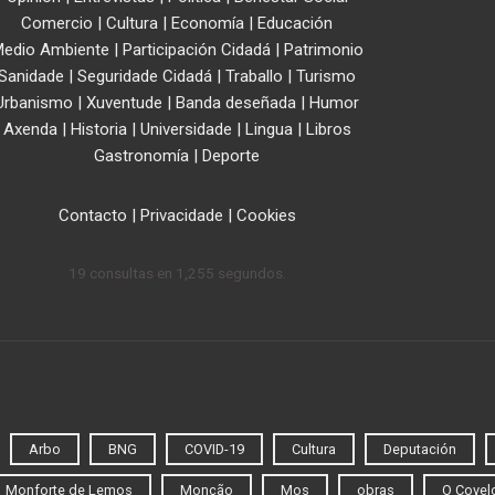
Comercio
|
Cultura
|
Economía
|
Educación
edio Ambiente
|
Participación Cidadá
|
Patrimonio
Sanidade
|
Seguridade Cidadá
|
Traballo
|
Turismo
Urbanismo
|
Xuventude
|
Banda deseñada
|
Humor
Axenda
|
Historia
|
Universidade
|
Lingua
|
Libros
Gastronomía
|
Deporte
Contacto
|
Privacidade
|
Cookies
19 consultas en 1,255 segundos.
Arbo
BNG
COVID-19
Cultura
Deputación
Monforte de Lemos
Monção
Mos
obras
O Covel