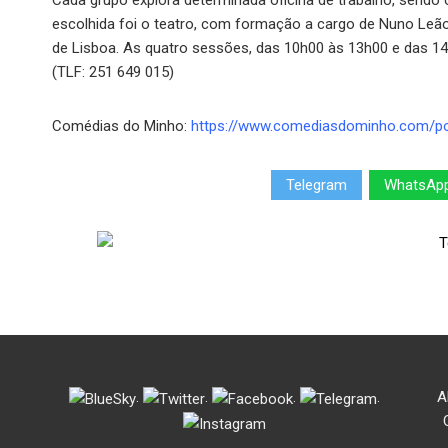
Cada grupo explora determinada oficina de trabalho, sendo
escolhida foi o teatro, com formação a cargo de Nuno Leão,
de Lisboa. As quatro sessões, das 10h00 às 13h00 e das 14
(TLF: 251 649 015)
Comédias do Minho:
https://www.comediasdominho.com/por
Telegram
WhatsAp
.
.
.
.
A