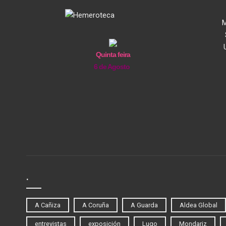
M
Quinta feira
6 de Agosto
.
A Cañiza
A Coruña
A Guarda
Aldea Global
entrevistas
exposición
Lugo
Mondariz