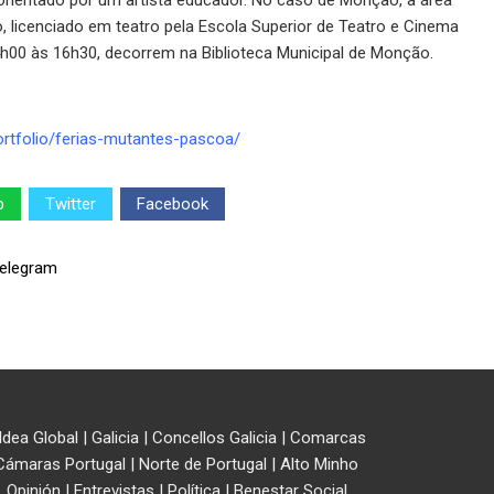
 orientado por um artista educador. No caso de Monção, a área
 licenciado em teatro pela Escola Superior de Teatro e Cinema
h00 às 16h30, decorrem na Biblioteca Municipal de Monção.
tfolio/ferias-mutantes-pascoa/
p
Twitter
Facebook
ldea Global
|
Galicia
|
Concellos Galicia
|
Comarcas
Cámaras Portugal
|
Norte de Portugal
|
Alto Minho
Opinión
|
Entrevistas
|
Política
|
Benestar Social