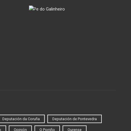
Deputación da Coruña
Deputación de Pontevedra
o
Opinión
O Porriño
Ourense