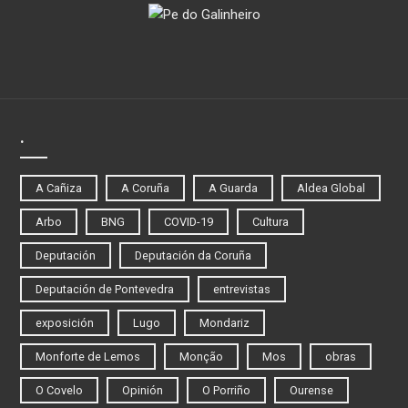
.
A Cañiza
A Coruña
A Guarda
Aldea Global
Arbo
BNG
COVID-19
Cultura
Deputación
Deputación da Coruña
Deputación de Pontevedra
entrevistas
exposición
Lugo
Mondariz
Monforte de Lemos
Monção
Mos
obras
O Covelo
Opinión
O Porriño
Ourense