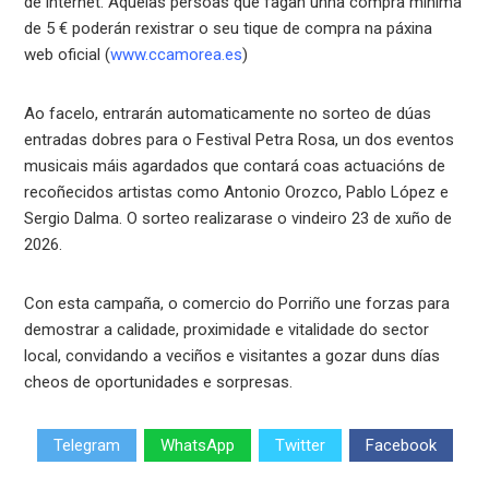
de internet. Aquelas persoas que fagan unha compra mínima
de 5 € poderán rexistrar o seu tique de compra na páxina
web oficial (
www.ccamorea.es
)
Ao facelo, entrarán automaticamente no sorteo de dúas
entradas dobres para o Festival Petra Rosa, un dos eventos
musicais máis agardados que contará coas actuacións de
recoñecidos artistas como Antonio Orozco, Pablo López e
Sergio Dalma. O sorteo realizarase o vindeiro 23 de xuño de
2026.
Con esta campaña, o comercio do Porriño une forzas para
demostrar a calidade, proximidade e vitalidade do sector
local, convidando a veciños e visitantes a gozar duns días
cheos de oportunidades e sorpresas.
Telegram
WhatsApp
Twitter
Facebook