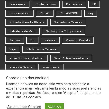
Ponteareas
Ponte de Lima
Pontevedra
PP
programación
PSdeG
PSdeG-PSOE
rag
Roberto Mansilla Blanco
Salceda de Caselas
Salvaterra de Miño
Santiago de Compostela
Tomiño
Tui
valença
Viana do Castelo
Vigo
Vila Nova de Cerveira
Xosé González Martínez
Xoán Antón Pérez-Lema
Xunta de Galicia
zona franca
Sobre o uso das cookies
Iniciar sesión
Usamos cookies no noso sitio web para brindarlle a
experiencia máis relevante lembrando as súas preferencias
Rexistrarse
e visitas repetidas. Ao facer clic en "Aceptar", acepta o uso
de TODAS as cookies.
Axustes das Cookies
ACEPTAR