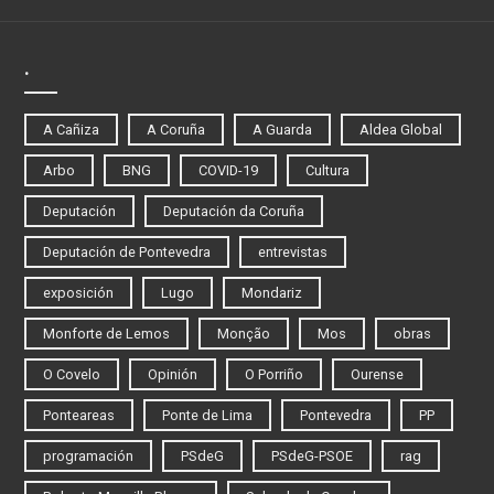
.
A Cañiza
A Coruña
A Guarda
Aldea Global
Arbo
BNG
COVID-19
Cultura
Deputación
Deputación da Coruña
Deputación de Pontevedra
entrevistas
exposición
Lugo
Mondariz
Monforte de Lemos
Monção
Mos
obras
O Covelo
Opinión
O Porriño
Ourense
Ponteareas
Ponte de Lima
Pontevedra
PP
programación
PSdeG
PSdeG-PSOE
rag