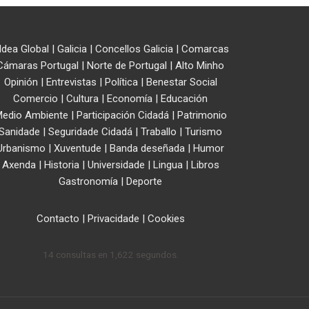
ldea Global
|
Galicia
|
Concellos Galicia
|
Comarcas
Cámaras Portugal
|
Norte de Portugal
|
Alto Minho
Opinión
|
Entrevistas
|
Política
|
Benestar Social
Comercio
|
Cultura
|
Economía
|
Educación
edio Ambiente
|
Participación Cidadá
|
Patrimonio
Sanidade
|
Seguridade Cidadá
|
Traballo
|
Turismo
Urbanismo
|
Xuventude
|
Banda deseñada
|
Humor
Axenda
|
Historia
|
Universidade
|
Lingua
|
Libros
Gastronomía
|
Deporte
Contacto
|
Privacidade
|
Cookies
14 consultas en 1,622 segundos.