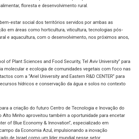
alimentar, floresta e desenvolvimento rural.
bem-estar social dos territórios servidos por ambas as
ção em áreas como horticultura, viticultura, tecnologias pós-
o rural e aquacultura, com o desenvolvimento, nos próximos anos,
l of Plant Sciences and Food Security, Tel Aviv University” para
ogia molecular e ecologia de comunidades vegetais com foco nas
tactos com a “Ariel University and Eastern R&D CENTER” para
 recursos hídricos e conservação da água e solos no contexto
 para a criação do futuro Centro de Tecnologia e Inovação do
o Alto Minho aproveitou também a oportunidade para encetar
nter of Blue Economy & Innovation”, especializado em
o campo da Economia Azul, impulsionando a inovação
do de Israel como um líder mundial nesse setor.