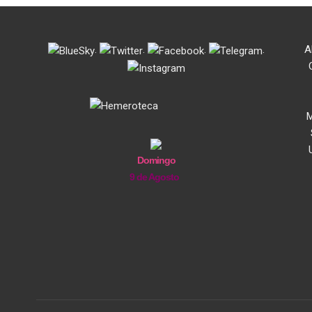
.
.
.
.
A
M
Domingo
9 de Agosto