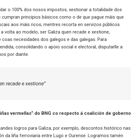
dar o 100% dos nosos impostos, xestionar a totalidade dos
 se cumpran principios básicos como o de que pague máis que
scais aos máis ricos, mentres recorta en servizos públicos.
 a volta ao modelo, ser Galiza quen recade e xestione,
e coas necesidades dos galegos e das galegas. Para
ida, consolidando o apoio social e electoral, disputarlle a
mos por diante.
en recade e xestione”
“liñas vermellas” do BNG co respecto á coalición de goberno
andes logros para Galiza; por exemplo, descontos histórico nas
ión da liña ferroviaria entre Lugo e Ourense. Logramos tamén