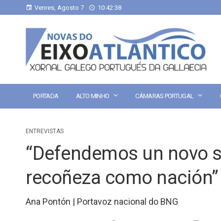
Venres, Agosto 7
10:42:39
PORTADA
ALTO MINHO
CÁMARAS PORTUGAL
ENTREVISTAS
“Defendemos un novo st
recoñeza como nación”
Ana Pontón | Portavoz nacional do BNG