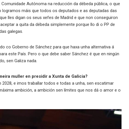
tra Comunidade Autónoma na reducción da débeda pública, o que
ado logramos máis que todos os deputados e as deputadas das
que lles digan os seus xefes de Madrid e que non conseguiron
aceptar a quita da débeda simplemente porque llo di o PP de
das galegas.
do co Goberno de Sánchez para que haxa unha alternativa á
 para este País. Pero o que debe saber Sánchez é que en ningún
do, sen Galiza nada.
ira muller en presidir a Xunta de Galicia?
n 2028, e imos traballar todos e todas a unha, sen escatimar
máxima ambición, a ambición sen límites que nos dá o amor e o