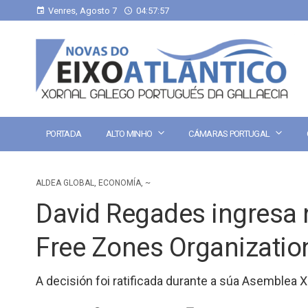
Venres, Agosto 7
04:57:57
PORTADA
ALTO MINHO
CÁMARAS PORTUGAL
ALDEA GLOBAL
,
ECONOMÍA
,
~
David Regades ingresa 
Free Zones Organizatio
A decisión foi ratificada durante a súa Asemblea 