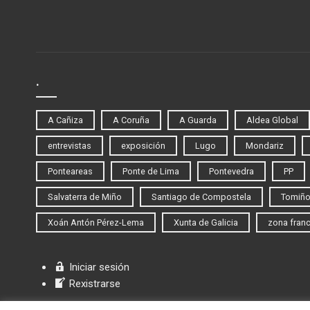
.
A Cañiza
A Coruña
A Guarda
Aldea Global
entrevistas
exposición
Lugo
Mondariz
Ponteareas
Ponte de Lima
Pontevedra
PP
Salvaterra de Miño
Santiago de Compostela
Tomiñ
Xoán Antón Pérez-Lema
Xunta de Galicia
zona fran
Iniciar sesión
Rexistrarse