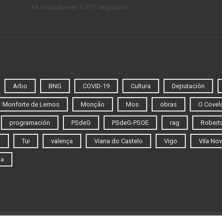
16 consultas en 1,077 segundos.
Arbo
BNG
COVID-19
Cultura
Deputación
Monforte de Lemos
Monção
Mos
obras
O Covel
programación
PSdeG
PSdeG-PSOE
rag
Roberto
o
Tui
valença
Viana do Castelo
Vigo
Vila Nov
ca