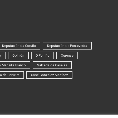
Deputación da Coruña
Deputación de Pontevedra
o
Opinión
O Porriño
Ourense
 Mansilla Blanco
Salceda de Caselas
a de Cerveira
Xosé González Martínez