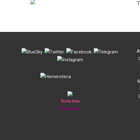
.
.
.
.
A
M
Sexta feira
7 de Agosto