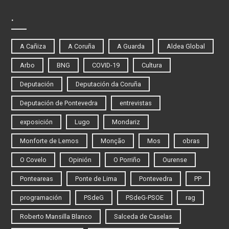
.
A Cañiza
A Coruña
A Guarda
Aldea Global
Arbo
BNG
COVID-19
Cultura
Deputación
Deputación da Coruña
Deputación de Pontevedra
entrevistas
exposición
Lugo
Mondariz
Monforte de Lemos
Monção
Mos
obras
O Covelo
Opinión
O Porriño
Ourense
Ponteareas
Ponte de Lima
Pontevedra
PP
programación
PSdeG
PSdeG-PSOE
rag
Roberto Mansilla Blanco
Salceda de Caselas