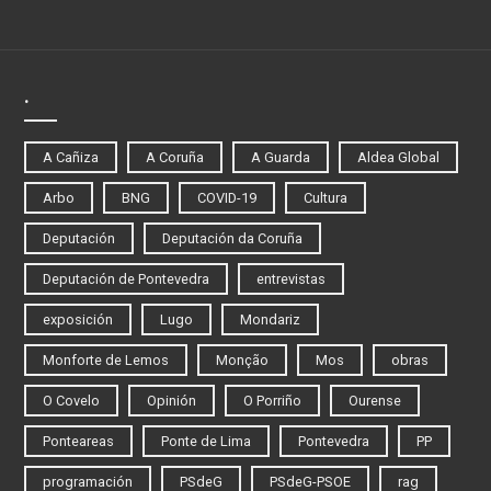
.
A Cañiza
A Coruña
A Guarda
Aldea Global
Arbo
BNG
COVID-19
Cultura
Deputación
Deputación da Coruña
Deputación de Pontevedra
entrevistas
exposición
Lugo
Mondariz
Monforte de Lemos
Monção
Mos
obras
O Covelo
Opinión
O Porriño
Ourense
Ponteareas
Ponte de Lima
Pontevedra
PP
programación
PSdeG
PSdeG-PSOE
rag