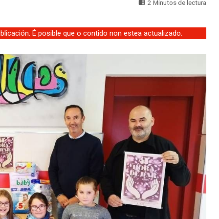
2 Minutos de lectura
licación. É posible que o contido non estea actualizado.