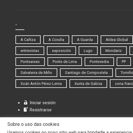
.
A Cañiza
A Coruña
A Guarda
Aldea Global
entrevistas
exposición
Lugo
Mondariz
Ponteareas
Ponte de Lima
Pontevedra
PP
Salvaterra de Miño
Santiago de Compostela
Tomiñ
Xoán Antón Pérez-Lema
Xunta de Galicia
zona fran
Iniciar sesión
Rexistrarse
Sobre o uso das cookies
Usamos cookies no noso sitio web para brindarlle a experiencia 