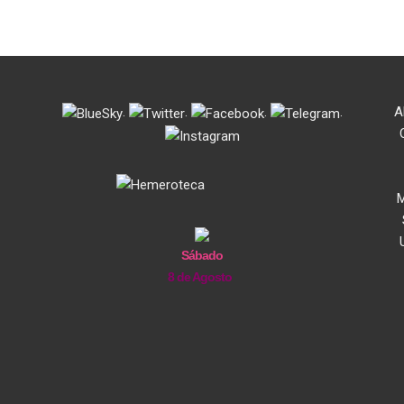
.
.
.
.
A
M
Sábado
8 de Agosto