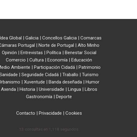
ldea Global
|
Galicia
|
Concellos Galicia
|
Comarcas
Cámaras Portugal
|
Norte de Portugal
|
Alto Minho
Opinión
|
Entrevistas
|
Política
|
Benestar Social
Comercio
|
Cultura
|
Economía
|
Educación
edio Ambiente
|
Participación Cidadá
|
Patrimonio
Sanidade
|
Seguridade Cidadá
|
Traballo
|
Turismo
Urbanismo
|
Xuventude
|
Banda deseñada
|
Humor
Axenda
|
Historia
|
Universidade
|
Lingua
|
Libros
Gastronomía
|
Deporte
Contacto
|
Privacidade
|
Cookies
13 consultas en 1,118 segundos.