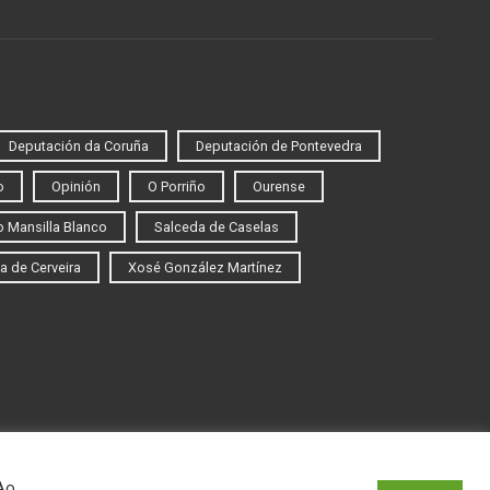
Deputación da Coruña
Deputación de Pontevedra
o
Opinión
O Porriño
Ourense
 Mansilla Blanco
Salceda de Caselas
a de Cerveira
Xosé González Martínez
 Ao