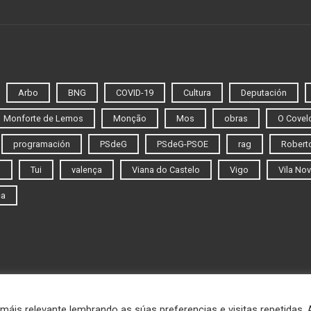
Arbo
BNG
COVID-19
Cultura
Deputación
Monforte de Lemos
Monção
Mos
obras
O Covel
programación
PSdeG
PSdeG-PSOE
rag
Roberto
o
Tui
valença
Viana do Castelo
Vigo
Vila Nov
ca
máis relevante lembrando as súas preferencias e visitas repetidas.