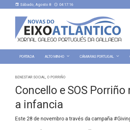
Sábado, Agosto 8
04:17:17
PORTADA
ALTO MINHO
CÁMARAS PORTUGAL
BENESTAR SOCIAL
,
O PORRIÑO
Concello e SOS Porriño 
a infancia
Este 28 de novembro a través da campaña #Giving