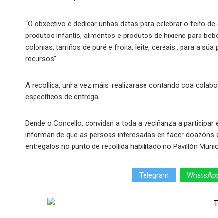
“O obxectivo é dedicar unhas datas para celebrar o feito de 
produtos infantís, alimentos e produtos de hixiene para bebés
colonias, tarriños de puré e froita, leite, cereais.. para a s
recursos”.
A recollida, unha vez máis, realizarase contando coa colab
específicos de entrega.
Dende o Concello, convidan a toda a veciñanza a participa
informan de que as persoas interesadas en facer doazóns 
entregalos no punto de recollida habilitado no Pavillón Munic
Telegram
WhatsAp