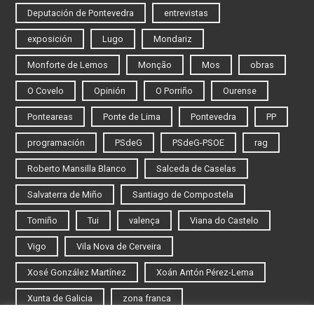
Deputación de Pontevedra
entrevistas
exposición
Lugo
Mondariz
Monforte de Lemos
Monção
Mos
obras
O Covelo
Opinión
O Porriño
Ourense
Ponteareas
Ponte de Lima
Pontevedra
PP
programación
PSdeG
PSdeG-PSOE
rag
Roberto Mansilla Blanco
Salceda de Caselas
Salvaterra de Miño
Santiago de Compostela
Tomiño
Tui
valença
Viana do Castelo
Vigo
Vila Nova de Cerveira
Xosé González Martínez
Xoán Antón Pérez-Lema
Xunta de Galicia
zona franca