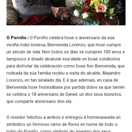
O Porriño
|
O Porriño celebra hoxe o aniversario da súa
veciña máis lonxeva, Bienvenida Lorenzo, que hoxe cumpre
un século de vida. Non todos os días se cumpren 100 anos e
tampouco é doado alcanzar esa idade en boas condicións
para disfrutar da celebración como hoxe fixo Bienvenida, que
rodeada da súa familia recibiu a visita do alcalde, Alejandro
Lorenzo, en tan sinalado día. E é que ademais, en casa de
Bienvenida hoxe festexábase por partida dobre xa que tamén
se celebra o 18 aniversario de Daniel, un dos seus bisnetos,
que comparte aniversario don ela.
O rexedor felicitou a ambos e entregou á homenaxeada un
simbólico un fermoso ramo de flores en nome de todo o
pobo do Porriño, como símbolo do agarimo dos seus