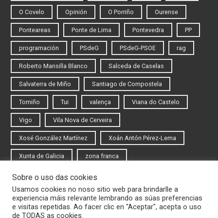
O Covelo
Opinión
O Porriño
Ourense
Ponteareas
Ponte de Lima
Pontevedra
PP
programación
PSdeG
PSdeG-PSOE
rag
Roberto Mansilla Blanco
Salceda de Caselas
Salvaterra de Miño
Santiago de Compostela
Tomiño
Tui
valença
Viana do Castelo
Vigo
Vila Nova de Cerveira
Xosé González Martínez
Xoán Antón Pérez-Lema
Xunta de Galicia
zona franca
Sobre o uso das cookies
Iniciar sesión
Usamos cookies no noso sitio web para brindarlle a
experiencia máis relevante lembrando as súas preferencias
Rexistrarse
e visitas repetidas. Ao facer clic en "Aceptar", acepta o uso
de TODAS as cookies.