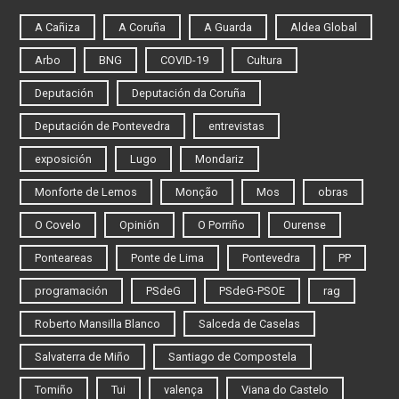
A Cañiza
A Coruña
A Guarda
Aldea Global
Arbo
BNG
COVID-19
Cultura
Deputación
Deputación da Coruña
Deputación de Pontevedra
entrevistas
exposición
Lugo
Mondariz
Monforte de Lemos
Monção
Mos
obras
O Covelo
Opinión
O Porriño
Ourense
Ponteareas
Ponte de Lima
Pontevedra
PP
programación
PSdeG
PSdeG-PSOE
rag
Roberto Mansilla Blanco
Salceda de Caselas
Salvaterra de Miño
Santiago de Compostela
Tomiño
Tui
valença
Viana do Castelo