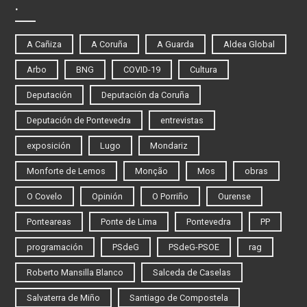
.
A Cañiza
A Coruña
A Guarda
Aldea Global
Arbo
BNG
COVID-19
Cultura
Deputación
Deputación da Coruña
Deputación de Pontevedra
entrevistas
exposición
Lugo
Mondariz
Monforte de Lemos
Monção
Mos
obras
O Covelo
Opinión
O Porriño
Ourense
Ponteareas
Ponte de Lima
Pontevedra
PP
programación
PSdeG
PSdeG-PSOE
rag
Roberto Mansilla Blanco
Salceda de Caselas
Salvaterra de Miño
Santiago de Compostela