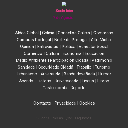
Sexta feira
7 de Agosto
Aldea Global
|
Galicia
|
Concellos Galicia
|
Comarcas
Cámaras Portugal
|
Norte de Portugal
|
Alto Minho
Opinión
|
Entrevistas
|
Política
|
Benestar Social
Comercio
|
Cultura
|
Economía
|
Educación
Medio Ambiente
|
Participación Cidadá
|
Patrimonio
Sanidade
|
Seguridade Cidadá
|
Traballo
|
Turismo
Urbanismo
|
Xuventude
|
Banda deseñada
|
Humor
Axenda
|
Historia
|
Universidade
|
Lingua
|
Libros
Gastronomía
|
Deporte
Contacto
|
Privacidade
|
Cookies
16 consultas en 1,093 segundos.