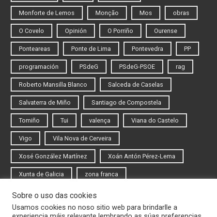
Monforte de Lemos
Monção
Mos
obras
O Covelo
Opinión
O Porriño
Ourense
Ponteareas
Ponte de Lima
Pontevedra
PP
programación
PSdeG
PSdeG-PSOE
rag
Roberto Mansilla Blanco
Salceda de Caselas
Salvaterra de Miño
Santiago de Compostela
Tomiño
Tui
valença
Viana do Castelo
Vigo
Vila Nova de Cerveira
Xosé González Martínez
Xoán Antón Pérez-Lema
Xunta de Galicia
zona franca
Sobre o uso das cookies
Iniciar sesión
Usamos cookies no noso sitio web para brindarlle a
experiencia máis relevante lembrando as súas preferencias