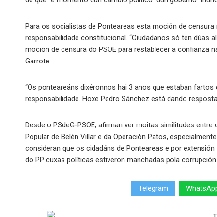
de que “é momento dun cambio político” dun goberno “inund
Para os socialistas de Ponteareas esta moción de censura
responsabilidade constitucional. “Ciudadanos só ten dúas al
moción de censura do PSOE para restablecer a confianza na
Garrote.
“Os ponteareáns dixéronnos hai 3 anos que estaban fartos
responsabilidade. Hoxe Pedro Sánchez está dando respost
Desde o PSdeG-PSOE, afirman ver moitas similitudes entre o 
Popular de Belén Villar e da Operación Patos, especialmente 
consideran que os cidadáns de Ponteareas e por extensió
do PP cuxas políticas estiveron manchadas pola corrupción
Telegram
WhatsAp