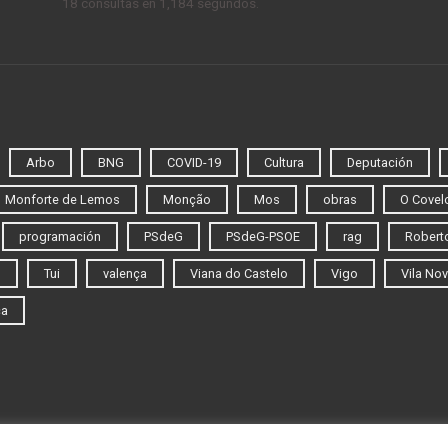
18 consultas en 1,184 segundos.
Arbo
BNG
COVID-19
Cultura
Deputación
Monforte de Lemos
Monção
Mos
obras
O Covel
programación
PSdeG
PSdeG-PSOE
rag
Roberto
o
Tui
valença
Viana do Castelo
Vigo
Vila Nov
ca