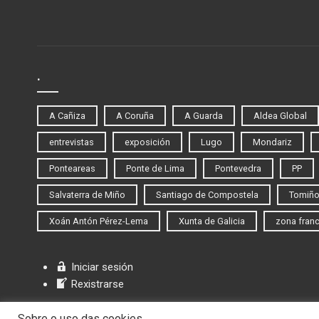
.
A Cañiza
A Coruña
A Guarda
Aldea Global
entrevistas
exposición
Lugo
Mondariz
Ponteareas
Ponte de Lima
Pontevedra
PP
Salvaterra de Miño
Santiago de Compostela
Tomiñ
Xoán Antón Pérez-Lema
Xunta de Galicia
zona fran
Iniciar sesión
Rexistrarse
Sobre o uso das cookies