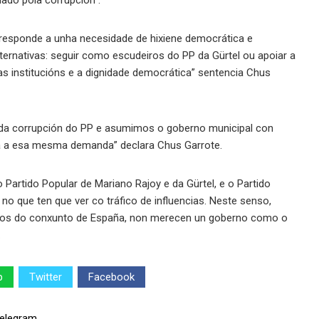
ado pola corrupción”.
 responde a unha necesidade de hixiene democrática e
ternativas: seguir como escudeiros do PP da Gürtel ou apoiar a
s institucións e a dignidade democrática” sentencia Chus
 da corrupción do PP e asumimos o goberno municipal con
a a esa mesma demanda” declara Chus Garrote.
Partido Popular de Mariano Rajoy e da Gürtel, e o Partido
no que ten que ver co tráfico de influencias. Neste senso,
n os do conxunto de España, non merecen un goberno como o
.
p
Twitter
Facebook