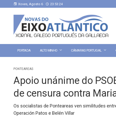
Xoves, Agosto 6
23:53:25
PORTADA
ALTO MINHO
CÁMARAS PORTUGAL
PONTEAREAS
Apoio unánime do PSOE
de censura contra Mari
Os socialistas de Ponteareas ven similitudes entre
Operación Patos e Belén Villar