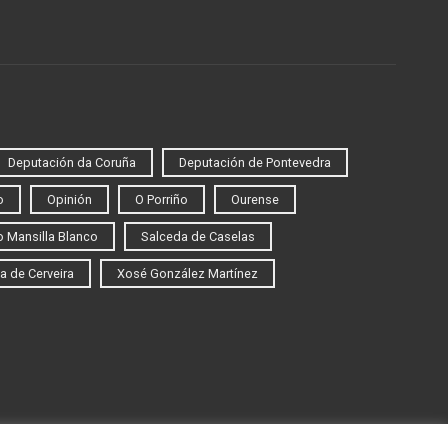
Deputación da Coruña
Deputación de Pontevedra
o
Opinión
O Porriño
Ourense
 Mansilla Blanco
Salceda de Caselas
a de Cerveira
Xosé González Martínez