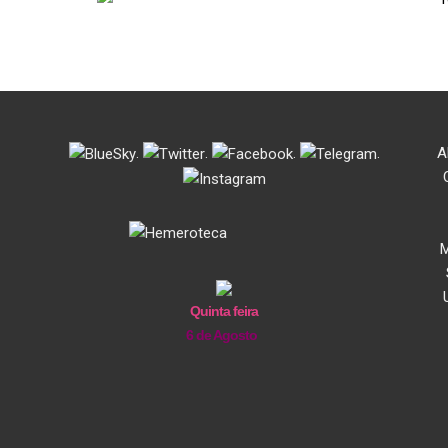
.
.
.
.
A
M
Quinta feira
6 de Agosto