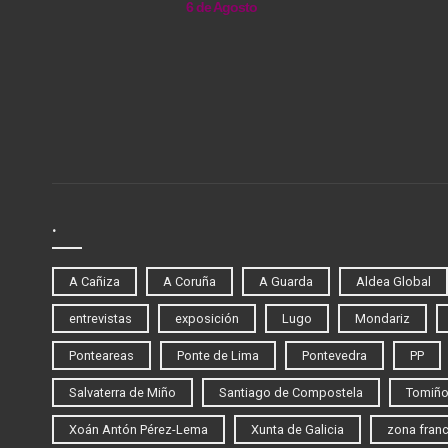
6 de Agosto
.
A Cañiza
A Coruña
A Guarda
Aldea Global
entrevistas
exposición
Lugo
Mondariz
Ponteareas
Ponte de Lima
Pontevedra
PP
Salvaterra de Miño
Santiago de Compostela
Tomiñ
Xoán Antón Pérez-Lema
Xunta de Galicia
zona fran