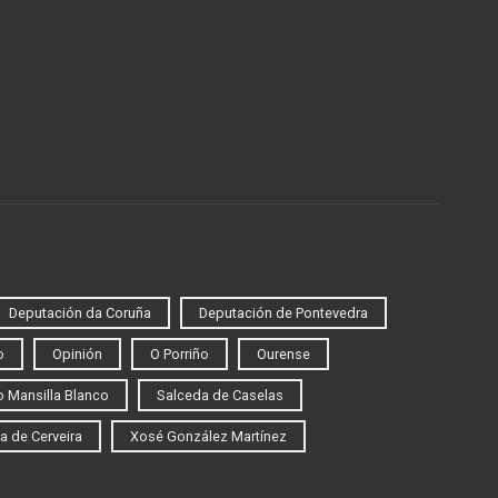
Deputación da Coruña
Deputación de Pontevedra
o
Opinión
O Porriño
Ourense
 Mansilla Blanco
Salceda de Caselas
a de Cerveira
Xosé González Martínez