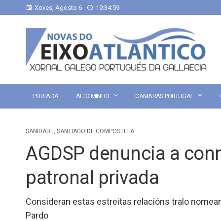
Xoves, Agosto 6
19:35:00
PORTADA
ALTO MINHO
CÁMARAS PORTUGAL
SANIDADE
,
SANTIAGO DE COMPOSTELA
AGDSP denuncia a conn
patronal privada
Consideran estas estreitas relacións tralo nome
Pardo