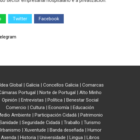
 sector empresarial hospitalario e a privatización.
p
Twitter
Facebook
ldea Global
|
Galicia
|
Concellos Galicia
|
Comarcas
Cámaras Portugal
|
Norte de Portugal
|
Alto Minho
Opinión
|
Entrevistas
|
Política
|
Benestar Social
Comercio
|
Cultura
|
Economía
|
Educación
edio Ambiente
|
Participación Cidadá
|
Patrimonio
Sanidade
|
Seguridade Cidadá
|
Traballo
|
Turismo
Urbanismo
|
Xuventude
|
Banda deseñada
|
Humor
Axenda
|
Historia
|
Universidade
|
Lingua
|
Libros