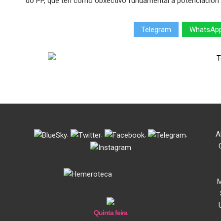
do PP, que ten como obxectivo fundamental a potenciación do
Telegram
WhatsAp
.
.
.
.
A
M
Quinta feira