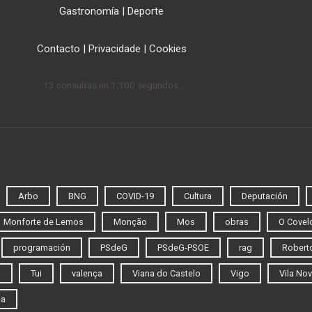
Gastronomía
|
Deporte
Contacto
|
Privacidade
|
Cookies
13 consultas en 1,100 segundos.
Arbo
BNG
COVID-19
Cultura
Deputación
Monforte de Lemos
Monção
Mos
obras
O Covel
programación
PSdeG
PSdeG-PSOE
rag
Roberto
o
Tui
valença
Viana do Castelo
Vigo
Vila Nov
ca