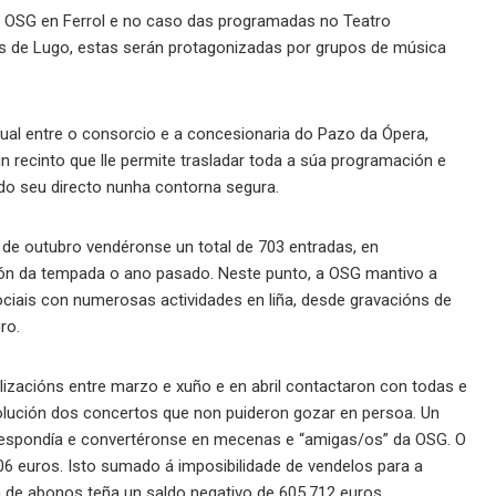
da OSG en Ferrol e no caso das programadas no Teatro
es de Lugo, estas serán protagonizadas por grupos de música
tual entre o consorcio e a concesionaria do Pazo da Ópera,
 recinto que lle permite trasladar toda a súa programación e
do seu directo nunha contorna segura.
de outubro vendéronse un total de 703 entradas, en
ón da tempada o ano pasado. Neste punto, a OSG mantivo a
ciais con numerosas actividades en liña, desde gravacións de
ro.
alizacións entre marzo e xuño e en abril contactaron con todas e
olución dos concertos que non puideron gozar en persoa. Un
rrespondía e convertéronse en mecenas e “amigas/os” da OSG. O
6 euros. Isto sumado á imposibilidade de vendelos para a
a de abonos teña un saldo negativo de 605.712 euros.