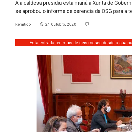
A alcaldesa presidiu esta mañá a Xunta de Gober
se aprobou o informe de xerencia da OSG para a
Remitido
21 Outubro, 2020
Esta entrada ten máis de seis meses desde a súa pub