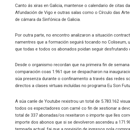
Canto ás xiras en Galicia, mantense o calendario de citas 
Afundación de Vigo e outras salas como o Círculo das Art
de cámara da Sinfónica de Galicia.
Por outra parte, no encontro analizaron a situación contrac
namentres que a formación seguirá tocando no Coliseum, un
que todas e todos os abonados poidan seguir desfrutando 
Desde o organismo recordan que na primeira fin de semana 
comparación coas 1.961 que se despacharon na inauguraci
súa presenza durante o confinamento a través das redes so
directos a clases virtuais incluídas no programa Eu Son Futu
A súa canle de Youtube rexistrou un total de 5.783.162 visu
todos os espectadores con carné co fin de xestionar a dev
total de 337 abonadas/os rexeitaron o importe que lles co
importe dos abonos que si se devolveron ascendeu a 171.90
tempada actual, fai que a previsión de ingresos pola compr