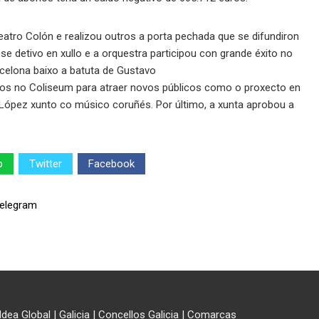
atro Colón e realizou outros a porta pechada que se difundiron
se detivo en xullo e a orquestra participou con grande éxito no
rcelona baixo a batuta de Gustavo
os no Coliseum para atraer novos públicos como o proxecto en
 López xunto co músico coruñés. Por último, a xunta aprobou a
p
Twitter
Facebook
ldea Global
|
Galicia
|
Concellos Galicia
|
Comarcas