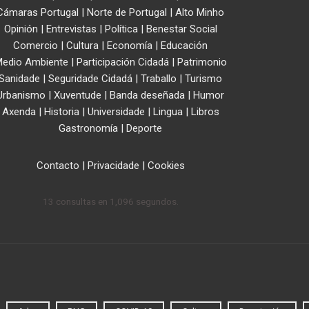
Cámaras Portugal
|
Norte de Portugal
|
Alto Minho
Opinión
|
Entrevistas
|
Política
|
Benestar Social
Comercio
|
Cultura
|
Economía
|
Educación
edio Ambiente
|
Participación Cidadá
|
Patrimonio
Sanidade
|
Seguridade Cidadá
|
Traballo
|
Turismo
Urbanismo
|
Xuventude
|
Banda deseñada
|
Humor
Axenda
|
Historia
|
Universidade
|
Lingua
|
Libros
Gastronomía
|
Deporte
Contacto
|
Privacidade
|
Cookies
13 consultas en 1,096 segundos.