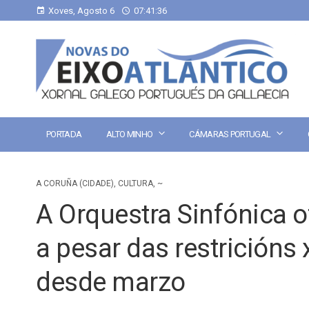
Xoves, Agosto 6
07:41:37
PORTADA
ALTO MINHO
CÁMARAS PORTUGAL
A CORUÑA (CIDADE)
,
CULTURA
,
~
A Orquestra Sinfónica 
a pesar das restricións
desde marzo