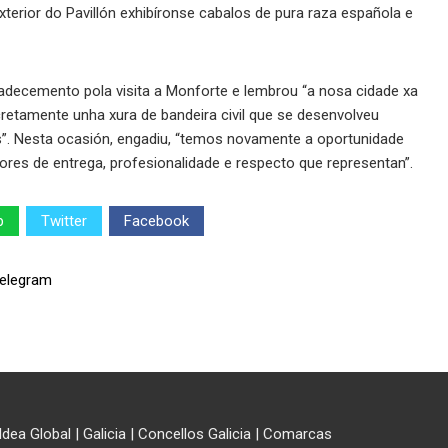
xterior do Pavillón exhibíronse cabalos de pura raza española e
radecemento pola visita a Monforte e lembrou “a nosa cidade xa
retamente unha xura de bandeira civil que se desenvolveu
”. Nesta ocasión, engadiu, “temos novamente a oportunidade
lores de entrega, profesionalidade e respecto que representan”.
p
Twitter
Facebook
ldea Global
|
Galicia
|
Concellos Galicia
|
Comarcas