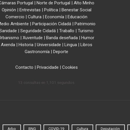
Cámaras Portugal
|
Norte de Portugal
|
Alto Minho
Opinión
|
Entrevistas
|
Política
|
Benestar Social
Comercio
|
Cultura
|
Economía
|
Educación
edio Ambiente
|
Participación Cidadá
|
Patrimonio
Sanidade
|
Seguridade Cidadá
|
Traballo
|
Turismo
Urbanismo
|
Xuventude
|
Banda deseñada
|
Humor
Axenda
|
Historia
|
Universidade
|
Lingua
|
Libros
Gastronomía
|
Deporte
Contacto
|
Privacidade
|
Cookies
13 consultas en 1,101 segundos.
Arbo
BNG
COVID-19
Cultura
Deputación