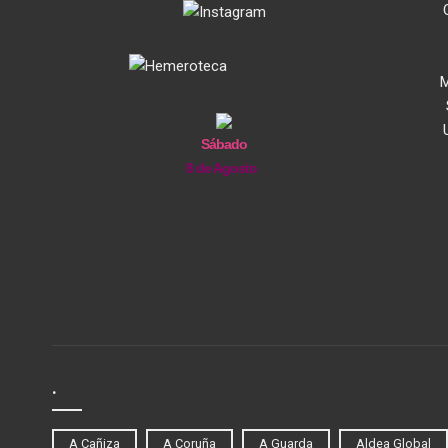
M
Sábado
8 de Agosto
.
A Cañiza
A Coruña
A Guarda
Aldea Global