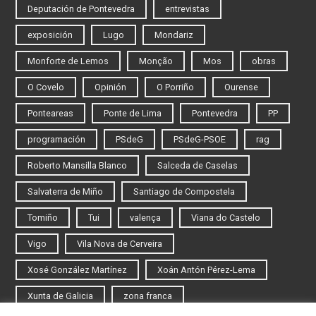
Deputación de Pontevedra
entrevistas
exposición
Lugo
Mondariz
Monforte de Lemos
Monção
Mos
obras
O Covelo
Opinión
O Porriño
Ourense
Ponteareas
Ponte de Lima
Pontevedra
PP
programación
PSdeG
PSdeG-PSOE
rag
Roberto Mansilla Blanco
Salceda de Caselas
Salvaterra de Miño
Santiago de Compostela
Tomiño
Tui
valença
Viana do Castelo
Vigo
Vila Nova de Cerveira
Xosé González Martínez
Xoán Antón Pérez-Lema
Xunta de Galicia
zona franca