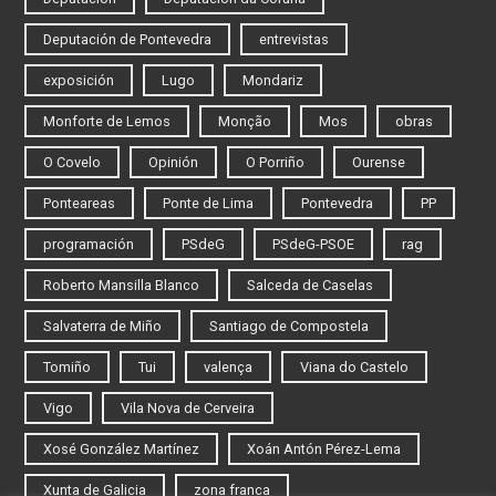
Deputación de Pontevedra
entrevistas
exposición
Lugo
Mondariz
Monforte de Lemos
Monção
Mos
obras
O Covelo
Opinión
O Porriño
Ourense
Ponteareas
Ponte de Lima
Pontevedra
PP
programación
PSdeG
PSdeG-PSOE
rag
Roberto Mansilla Blanco
Salceda de Caselas
Salvaterra de Miño
Santiago de Compostela
Tomiño
Tui
valença
Viana do Castelo
Vigo
Vila Nova de Cerveira
Xosé González Martínez
Xoán Antón Pérez-Lema
Xunta de Galicia
zona franca