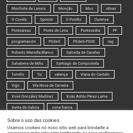
Monforte de Lemos
Monção
Mos
obras
O Covelo
Opinión
O Porriño
Ourense
Ponteareas
Ponte de Lima
Pontevedra
PP
programación
PSdeG
PSdeG-PSOE
rag
Roberto Mansilla Blanco
Salceda de Caselas
Salvaterra de Miño
Santiago de Compostela
Tomiño
Tui
valença
Viana do Castelo
Vigo
Vila Nova de Cerveira
Xosé González Martínez
Xoán Antón Pérez-Lema
Xunta de Galicia
zona franca
Sobre o uso das cookies
Iniciar sesión
Usamos cookies no noso sitio web para brindarlle a