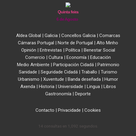
Quinta feira
6 de Agosto
Aldea Global
|
Galicia
|
Concellos Galicia
|
Comarcas
Cámaras Portugal
|
Norte de Portugal
|
Alto Minho
Opinión
|
Entrevistas
|
Política
|
Benestar Social
Comercio
|
Cultura
|
Economía
|
Educación
Medio Ambiente
|
Participación Cidadá
|
Patrimonio
Sanidade
|
Seguridade Cidadá
|
Traballo
|
Turismo
Urbanismo
|
Xuventude
|
Banda deseñada
|
Humor
Axenda
|
Historia
|
Universidade
|
Lingua
|
Libros
Gastronomía
|
Deporte
Contacto
|
Privacidade
|
Cookies
14 consultas en 1,092 segundos.