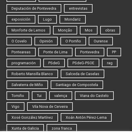
Deputación de Pontevedra
entrevistas
exposición
Lugo
Mondariz
Monforte de Lemos
Monção
Mos
obras
O Covelo
Opinión
O Porriño
Ourense
Ponteareas
Ponte de Lima
Pontevedra
PP
programación
PSdeG
PSdeG-PSOE
rag
Roberto Mansilla Blanco
Salceda de Caselas
Salvaterra de Miño
Santiago de Compostela
Tomiño
Tui
valença
Viana do Castelo
Vigo
Vila Nova de Cerveira
Xosé González Martínez
Xoán Antón Pérez-Lema
Xunta de Galicia
zona franca