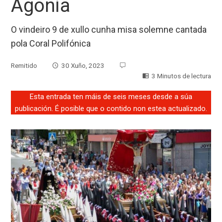
Agonía
O vindeiro 9 de xullo cunha misa solemne cantada
pola Coral Polifónica
Remitido
30 Xuño, 2023
3 Minutos de lectura
Esta entrada ten máis de seis meses desde a súa
publicación. É posible que o contido non estea actualizado.