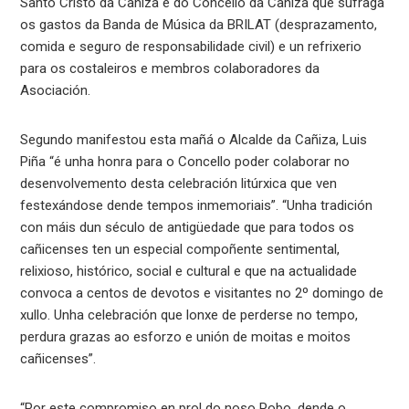
Santo Cristo da Cañiza e do Concello da Cañiza que sufraga
os gastos da Banda de Música da BRILAT (desprazamento,
comida e seguro de responsabilidade civil) e un refrixerio
para os costaleiros e membros colaboradores da
Asociación.
Segundo manifestou esta mañá o Alcalde da Cañiza, Luis
Piña “é unha honra para o Concello poder colaborar no
desenvolvemento desta celebración litúrxica que ven
festexándose dende tempos inmemoriais”. “Unha tradición
con máis dun século de antigüedade que para todos os
cañicenses ten un especial compoñente sentimental,
relixioso, histórico, social e cultural e que na actualidade
convoca a centos de devotos e visitantes no 2º domingo de
xullo. Unha celebración que lonxe de perderse no tempo,
perdura grazas ao esforzo e unión de moitas e moitos
cañicenses”.
“Por este compromiso en prol do noso Pobo, dende o