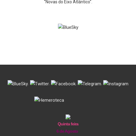
"Novas do Eixo Atlántico".
.
.
.
.
Quinta feira
6 de Agosto