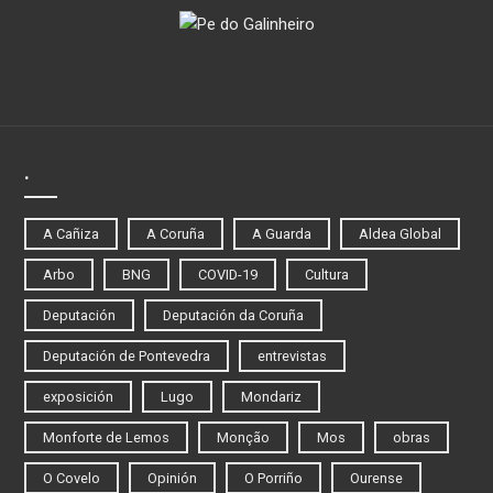
.
A Cañiza
A Coruña
A Guarda
Aldea Global
Arbo
BNG
COVID-19
Cultura
Deputación
Deputación da Coruña
Deputación de Pontevedra
entrevistas
exposición
Lugo
Mondariz
Monforte de Lemos
Monção
Mos
obras
O Covelo
Opinión
O Porriño
Ourense