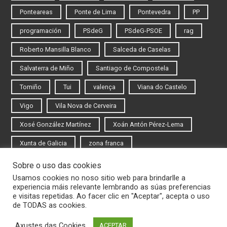
Ponteareas
Ponte de Lima
Pontevedra
PP
programación
PSdeG
PSdeG-PSOE
rag
Roberto Mansilla Blanco
Salceda de Caselas
Salvaterra de Miño
Santiago de Compostela
Tomiño
Tui
valença
Viana do Castelo
Vigo
Vila Nova de Cerveira
Xosé González Martínez
Xoán Antón Pérez-Lema
Xunta de Galicia
zona franca
Sobre o uso das cookies
Iniciar sesión
Usamos cookies no noso sitio web para brindarlle a
experiencia máis relevante lembrando as súas preferencias
Rexistrarse
e visitas repetidas. Ao facer clic en "Aceptar", acepta o uso
de TODAS as cookies.
Axustes das Cookies
ACEPTAR