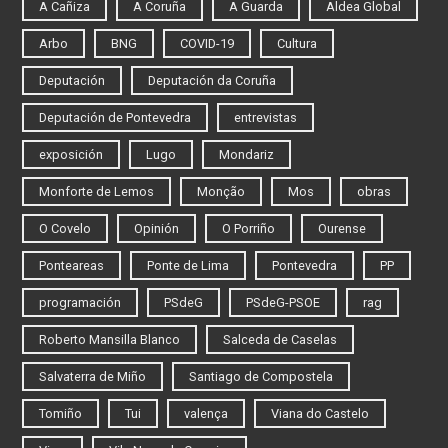
A Cañiza
A Coruña
A Guarda
Aldea Global
Arbo
BNG
COVID-19
Cultura
Deputación
Deputación da Coruña
Deputación de Pontevedra
entrevistas
exposición
Lugo
Mondariz
Monforte de Lemos
Monção
Mos
obras
O Covelo
Opinión
O Porriño
Ourense
Ponteareas
Ponte de Lima
Pontevedra
PP
programación
PSdeG
PSdeG-PSOE
rag
Roberto Mansilla Blanco
Salceda de Caselas
Salvaterra de Miño
Santiago de Compostela
Tomiño
Tui
valença
Viana do Castelo