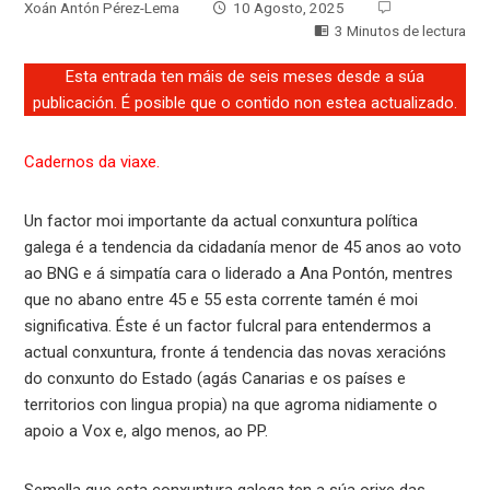
Xoán Antón Pérez-Lema
10 Agosto, 2025
3 Minutos de lectura
Esta entrada ten máis de seis meses desde a súa
publicación. É posible que o contido non estea actualizado.
Cadernos da viaxe.
Un factor moi importante da actual conxuntura política
galega é a tendencia da cidadanía menor de 45 anos ao voto
ao BNG e á simpatía cara o liderado a Ana Pontón, mentres
que no abano entre 45 e 55 esta corrente tamén é moi
significativa. Éste é un factor fulcral para entendermos a
actual conxuntura, fronte á tendencia das novas xeracións
do conxunto do Estado (agás Canarias e os países e
territorios con lingua propia) na que agroma nidiamente o
apoio a Vox e, algo menos, ao PP.
Semella que esta conxuntura galega ten a súa orixe das