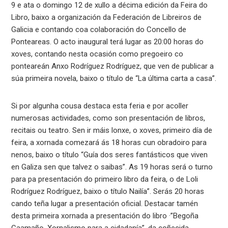
9 e ata o domingo 12 de xullo a décima edición da Feira do
Libro, baixo a organización da Federación de Libreiros de
Galicia e contando coa colaboración do Concello de
Ponteareas. O acto inaugural terá lugar as 20:00 horas do
xoves, contando nesta ocasión como pregoeiro co
ponteareán Anxo Rodríguez Rodríguez, que ven de publicar a
súa primeira novela, baixo o título de “La última carta a casa”.
Si por algunha cousa destaca esta feria e por acoller
numerosas actividades, como son presentación de libros,
recitais ou teatro. Sen ir máis lonxe, o xoves, primeiro día de
feira, a xornada comezará ás 18 horas cun obradoiro para
nenos, baixo o título “Guía dos seres fantásticos que viven
en Galiza sen que talvez o saibas”. As 19 horas será o turno
para pa presentación do primeiro libro da feira, o de Loli
Rodríguez Rodríguez, baixo o título Nailía”. Serás 20 horas
cando teña lugar a presentación oficial. Destacar tamén
desta primeira xornada a presentación do libro ·”Begoña
Caamaño. Xornalismo para a cidadanía”, da coñecida