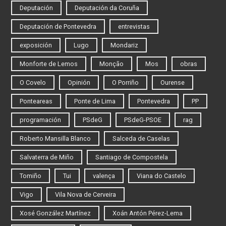
Deputación
Deputación da Coruña
Deputación de Pontevedra
entrevistas
exposición
Lugo
Mondariz
Monforte de Lemos
Monção
Mos
obras
O Covelo
Opinión
O Porriño
Ourense
Ponteareas
Ponte de Lima
Pontevedra
PP
programación
PSdeG
PSdeG-PSOE
rag
Roberto Mansilla Blanco
Salceda de Caselas
Salvaterra de Miño
Santiago de Compostela
Tomiño
Tui
valença
Viana do Castelo
Vigo
Vila Nova de Cerveira
Xosé González Martínez
Xoán Antón Pérez-Lema