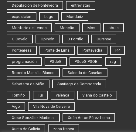
Deputación de Pontevedra
entrevistas
exposición
Lugo
Mondariz
Monforte de Lemos
Monção
Mos
obras
O Covelo
Opinión
O Porriño
Ourense
Ponteareas
Ponte de Lima
Pontevedra
PP
programación
PSdeG
PSdeG-PSOE
rag
Roberto Mansilla Blanco
Salceda de Caselas
Salvaterra de Miño
Santiago de Compostela
Tomiño
Tui
valença
Viana do Castelo
Vigo
Vila Nova de Cerveira
Xosé González Martínez
Xoán Antón Pérez-Lema
Xunta de Galicia
zona franca