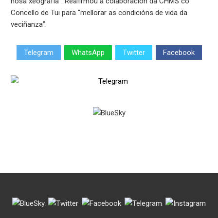
nosa xeografía”. Reafirmou a colaboración da CHMS co
Concello de Tui para “mellorar as condicións de vida da
veciñanza”.
Telegram
WhatsApp
Twitter
Facebook
.
.
.
.