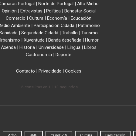
Cámaras Portugal
|
Norte de Portugal
|
Alto Minho
Opinión
|
Entrevistas
|
Política
|
Benestar Social
Comercio
|
Cultura
|
Economía
|
Educación
edio Ambiente
|
Participación Cidadá
|
Patrimonio
Sanidade
|
Seguridade Cidadá
|
Traballo
|
Turismo
Urbanismo
|
Xuventude
|
Banda deseñada
|
Humor
Axenda
|
Historia
|
Universidade
|
Lingua
|
Libros
Gastronomía
|
Deporte
Contacto
|
Privacidade
|
Cookies
16 consultas en 1,113 segundos.
Arbo
BNG
COVID-19
Cultura
Deputación