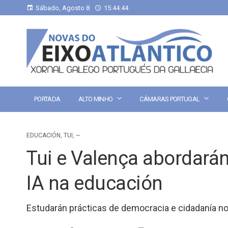
Sábado, Agosto 8
15:44:45
PORTADA
ALTO MINHO
CÁMARAS PORTUGAL
EDUCACIÓN
,
TUI
,
~
Tui e Valença abordará
IA na educación
Estudarán prácticas de democracia e cidadanía n