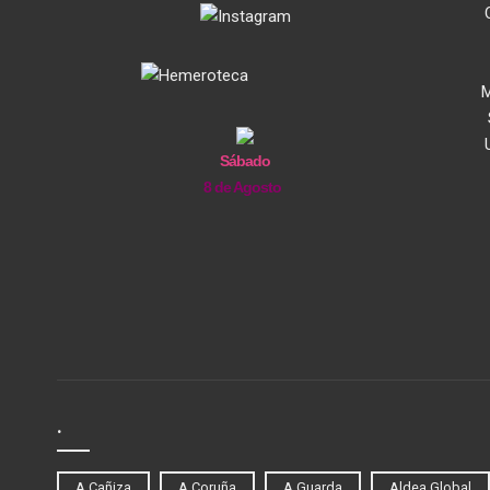
M
Sábado
8 de Agosto
.
A Cañiza
A Coruña
A Guarda
Aldea Global