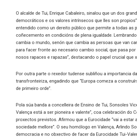
O alcalde de Tui, Enrique Cabaleiro, sinalou que un dos gra
democráticos e os valores intrínsecos que lles son propios”
entendido como un dereito público que permite a todas as p
coñecemento en condicións de plena igualdade. Lembrando 
cambia o mundo, senón que cambia as persoas que van camb
para facer fronte ao necesario cambio social, que pasa por 
nosos rapaces e rapazas”, destacando o papel crucial que 
Por outra parte o rexedor tudense subliñou a importancia 
transfronteiriza, engadindo que “Europa comeza a construír
de primeiro orde”.
Pola súa banda a concelleira de Ensino de Tui, Sonsoles Vic
Valença está a ser pioneira e valente”, coa celebración do 
proxectos previstos. Afirmou que a Eurocidade “vai a estar a
sociedade mellore”. O seu homólogo en Valença, Arlindo S
democracia e no obxectivo de facer da Eurocidade Tui-Vale