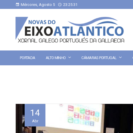
Mércores, Agosto 5
23:25:32
PORTADA
ALTO MINHO
CÁMARAS PORTUGAL
14
Abr