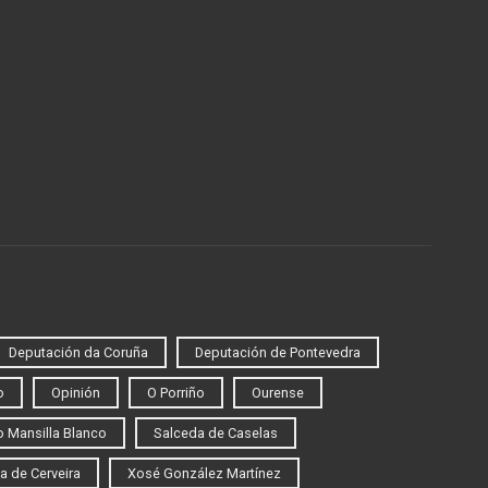
Deputación da Coruña
Deputación de Pontevedra
o
Opinión
O Porriño
Ourense
 Mansilla Blanco
Salceda de Caselas
a de Cerveira
Xosé González Martínez