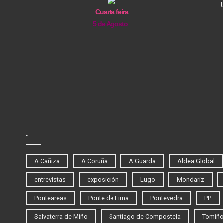
Cuarta feira
5 de Agosto
.
A Cañiza
A Coruña
A Guarda
Aldea Global
entrevistas
exposición
Lugo
Mondariz
Ponteareas
Ponte de Lima
Pontevedra
PP
Salvaterra de Miño
Santiago de Compostela
Tomiñ