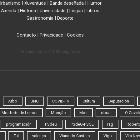
Urbanismo
|
Xuventude
|
Banda deseñada
|
Humor
Axenda
|
Historia
|
Universidade
|
Lingua
|
Libros
Gastronomía
|
Deporte
Contacto
|
Privacidade
|
Cookies
16 consultas en 1,059 segundos.
Arbo
BNG
COVID-19
Cultura
Deputación
Monforte de Lemos
Monção
Mos
obras
O Covel
programación
PSdeG
PSdeG-PSOE
rag
Roberto
o
Tui
valença
Viana do Castelo
Vigo
Vila Nov