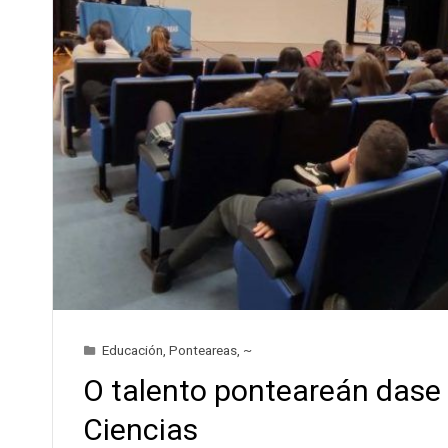
Educación
,
Ponteareas
,
~
O talento ponteareán dase 
Ciencias