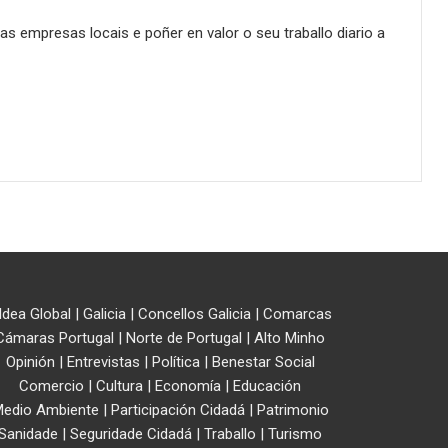
as empresas locais e poñer en valor o seu traballo diario a
ldea Global
|
Galicia
|
Concellos Galicia
|
Comarcas
Cámaras Portugal
|
Norte de Portugal
|
Alto Minho
Opinión
|
Entrevistas
|
Política
|
Benestar Social
Comercio
|
Cultura
|
Economía
|
Educación
edio Ambiente
|
Participación Cidadá
|
Patrimonio
Sanidade
|
Seguridade Cidadá
|
Traballo
|
Turismo