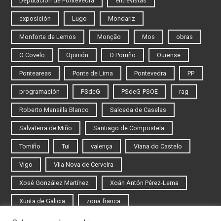
Deputación de Pontevedra
entrevistas
exposición
Lugo
Mondariz
Monforte de Lemos
Monção
Mos
obras
O Covelo
Opinión
O Porriño
Ourense
Ponteareas
Ponte de Lima
Pontevedra
PP
programación
PSdeG
PSdeG-PSOE
rag
Roberto Mansilla Blanco
Salceda de Caselas
Salvaterra de Miño
Santiago de Compostela
Tomiño
Tui
valença
Viana do Castelo
Vigo
Vila Nova de Cerveira
Xosé González Martínez
Xoán Antón Pérez-Lema
Xunta de Galicia
zona franca