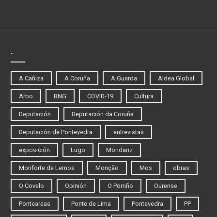
.
A Cañiza
A Coruña
A Guarda
Aldea Global
Arbo
BNG
COVID-19
Cultura
Deputación
Deputación da Coruña
Deputación de Pontevedra
entrevistas
exposición
Lugo
Mondariz
Monforte de Lemos
Monção
Mos
obras
O Covelo
Opinión
O Porriño
Ourense
Ponteareas
Ponte de Lima
Pontevedra
PP