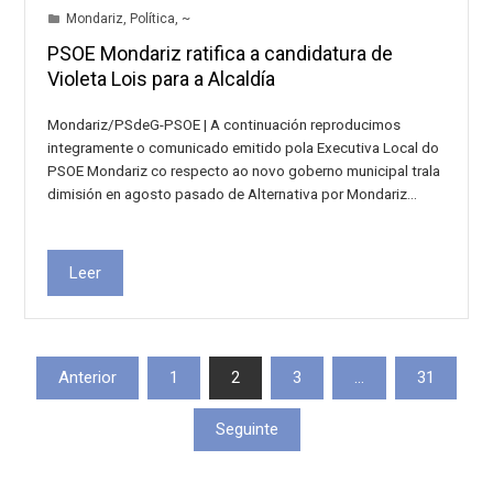
Mondariz
,
Política
,
~
PSOE Mondariz ratifica a candidatura de
Violeta Lois para a Alcaldía
Mondariz/PSdeG-PSOE | A continuación reproducimos
integramente o comunicado emitido pola Executiva Local do
PSOE Mondariz co respecto ao novo goberno municipal trala
dimisión en agosto pasado de Alternativa por Mondariz…
Leer
Paxinación
Anterior
1
2
3
…
31
de
Seguinte
entradas