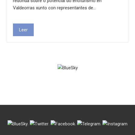
redonda sobre o potencial do enoturismo en
Valdeorras xunto con representantes de…
Leer
.
.
.
.