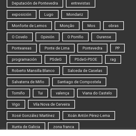
Deputación de Pontevedra
entrevistas
exposición
Lugo
Mondariz
Monforte de Lemos
Monção
Mos
obras
O Covelo
Opinión
O Porriño
Ourense
Ponteareas
Ponte de Lima
Pontevedra
PP
programación
PSdeG
PSdeG-PSOE
rag
Roberto Mansilla Blanco
Salceda de Caselas
Salvaterra de Miño
Santiago de Compostela
Tomiño
Tui
valença
Viana do Castelo
Vigo
Vila Nova de Cerveira
Xosé González Martínez
Xoán Antón Pérez-Lema
Xunta de Galicia
zona franca