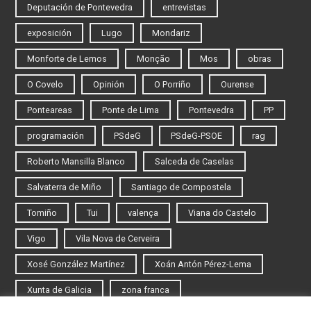
Deputación de Pontevedra
entrevistas
exposición
Lugo
Mondariz
Monforte de Lemos
Monção
Mos
obras
O Covelo
Opinión
O Porriño
Ourense
Ponteareas
Ponte de Lima
Pontevedra
PP
programación
PSdeG
PSdeG-PSOE
rag
Roberto Mansilla Blanco
Salceda de Caselas
Salvaterra de Miño
Santiago de Compostela
Tomiño
Tui
valença
Viana do Castelo
Vigo
Vila Nova de Cerveira
Xosé González Martínez
Xoán Antón Pérez-Lema
Xunta de Galicia
zona franca