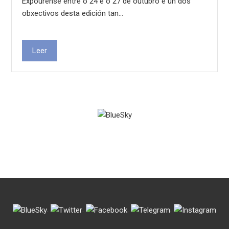
Expourense entre o 24 e o 27 de outubro e un dos
obxectivos desta edición tan…
Leer
.
.
.
.