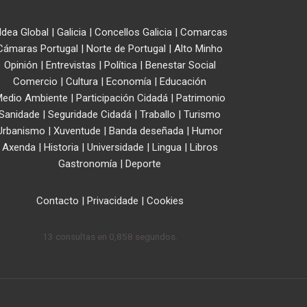
ldea Global
|
Galicia
|
Concellos Galicia
|
Comarcas
Cámaras Portugal
|
Norte de Portugal
|
Alto Minho
Opinión
|
Entrevistas
|
Política
|
Benestar Social
Comercio
|
Cultura
|
Economía
|
Educación
edio Ambiente
|
Participación Cidadá
|
Patrimonio
Sanidade
|
Seguridade Cidadá
|
Traballo
|
Turismo
Urbanismo
|
Xuventude
|
Banda deseñada
|
Humor
Axenda
|
Historia
|
Universidade
|
Lingua
|
Libros
Gastronomía
|
Deporte
Contacto
|
Privacidade
|
Cookies
13 consultas en 0,858 segundos.