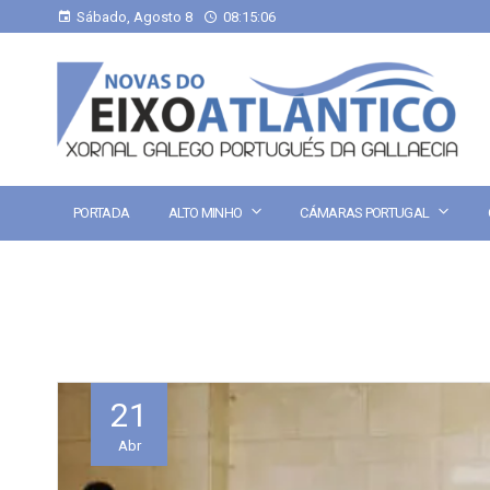
Sábado, Agosto 8
08:15:07
PORTADA
ALTO MINHO
CÁMARAS PORTUGAL
21
Abr