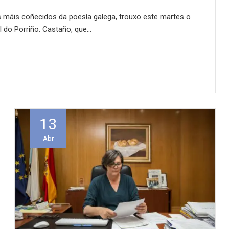
s máis coñecidos da poesía galega, trouxo este martes o
l do Porriño. Castaño, que…
13
Abr