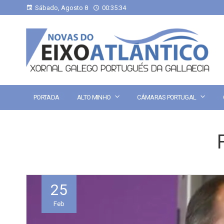
Sábado, Agosto 8
00:35:34
PORTADA
ALTO MINHO
CÁMARAS PORTUGAL
25
Feb