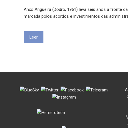
Anxo Angueira (Dodro, 1961) leva seis anos á fronte da
marcada polos acordos e investimentos das administr
Leer
.
.
.
.
A
M