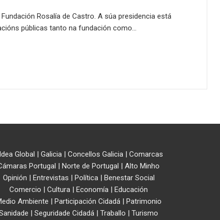
 Fundación Rosalía de Castro. A súa presidencia está
acións públicas tanto na fundación como…
ldea Global
|
Galicia
|
Concellos Galicia
|
Comarcas
Cámaras Portugal
|
Norte de Portugal
|
Alto Minho
Opinión
|
Entrevistas
|
Política
|
Benestar Social
Comercio
|
Cultura
|
Economía
|
Educación
edio Ambiente
|
Participación Cidadá
|
Patrimonio
Sanidade
|
Seguridade Cidadá
|
Traballo
|
Turismo