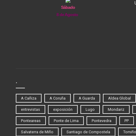
Sábado
8 de Agosto
.
A Cañiza
A Coruña
A Guarda
Aldea Global
entrevistas
exposición
Lugo
Mondariz
Ponteareas
Ponte de Lima
Pontevedra
PP
Salvaterra de Miño
Santiago de Compostela
Tomiñ