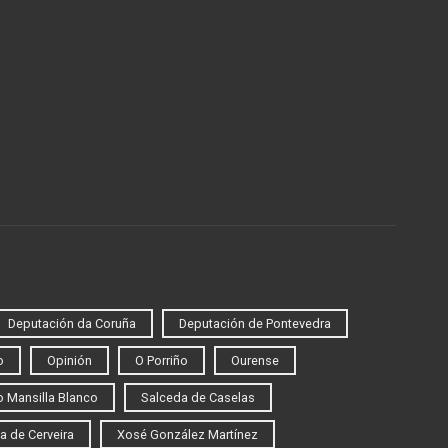
Deputación da Coruña
Deputación de Pontevedra
o
Opinión
O Porriño
Ourense
 Mansilla Blanco
Salceda de Caselas
a de Cerveira
Xosé González Martínez