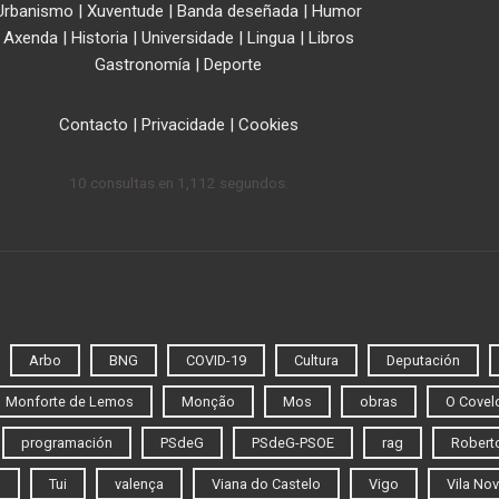
Urbanismo
|
Xuventude
|
Banda deseñada
|
Humor
Axenda
|
Historia
|
Universidade
|
Lingua
|
Libros
Gastronomía
|
Deporte
Contacto
|
Privacidade
|
Cookies
10 consultas en 1,112 segundos.
Arbo
BNG
COVID-19
Cultura
Deputación
Monforte de Lemos
Monção
Mos
obras
O Covel
programación
PSdeG
PSdeG-PSOE
rag
Roberto
o
Tui
valença
Viana do Castelo
Vigo
Vila Nov