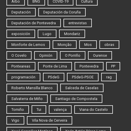
Arbo
BNG
COVID-19
Cultura
Deputación
Deputación da Coruña
Deputación de Pontevedra
entrevistas
exposición
Lugo
Mondariz
Monforte de Lemos
Monção
Mos
obras
O Covelo
Opinión
O Porriño
Ourense
Ponteareas
Ponte de Lima
Pontevedra
PP
programación
PSdeG
PSdeG-PSOE
rag
Roberto Mansilla Blanco
Salceda de Caselas
Salvaterra de Miño
Santiago de Compostela
Tomiño
Tui
valença
Viana do Castelo
Vigo
Vila Nova de Cerveira