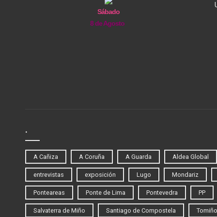
Sábado
8 de Agosto
.
A Cañiza
A Coruña
A Guarda
Aldea Global
entrevistas
exposición
Lugo
Mondariz
Ponteareas
Ponte de Lima
Pontevedra
PP
Salvaterra de Miño
Santiago de Compostela
Tomiñ