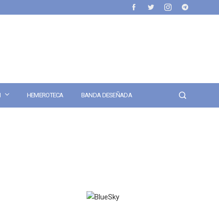
N
HEMEROTECA
BANDA DESEÑADA