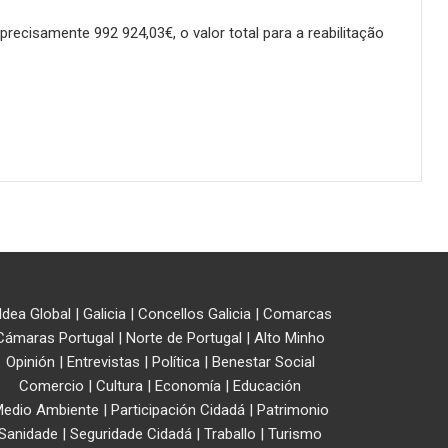
recisamente 992 924,03€, o valor total para a reabilitação
ldea Global
|
Galicia
|
Concellos Galicia
|
Comarcas
Cámaras Portugal
|
Norte de Portugal
|
Alto Minho
Opinión
|
Entrevistas
|
Política
|
Benestar Social
Comercio
|
Cultura
|
Economía
|
Educación
edio Ambiente
|
Participación Cidadá
|
Patrimonio
Sanidade
|
Seguridade Cidadá
|
Traballo
|
Turismo