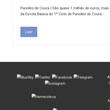
Paredes de Coura | São quase 1 milhão de euros, mais p
da Escola Básica do 1º Ciclo de Paredes de Coura.…
Leer
.
.
.
.
A
M