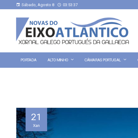
Sábado, Agosto 8
03:53:37
PORTADA
ALTO MINHO
CÁMARAS PORTUGAL
21
Xan