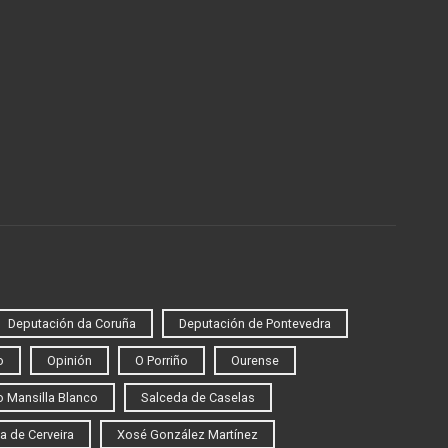
Deputación da Coruña
Deputación de Pontevedra
o
Opinión
O Porriño
Ourense
 Mansilla Blanco
Salceda de Caselas
a de Cerveira
Xosé González Martínez