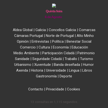
Quinta feira
6 de Agosto
Aldea Global
|
Galicia
|
Concellos Galicia
|
Comarcas
Cámaras Portugal
|
Norte de Portugal
|
Alto Minho
Opinión
|
Entrevistas
|
Política
|
Benestar Social
Comercio
|
Cultura
|
Economía
|
Educación
Medio Ambiente
|
Participación Cidadá
|
Patrimonio
Sanidade
|
Seguridade Cidadá
|
Traballo
|
Turismo
Urbanismo
|
Xuventude
|
Banda deseñada
|
Humor
Axenda
|
Historia
|
Universidade
|
Lingua
|
Libros
Gastronomía
|
Deporte
Contacto
|
Privacidade
|
Cookies
13 consultas en 1,115 segundos.