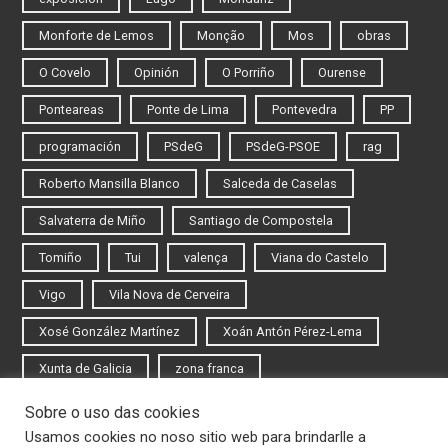
Monforte de Lemos
Monção
Mos
obras
O Covelo
Opinión
O Porriño
Ourense
Ponteareas
Ponte de Lima
Pontevedra
PP
programación
PSdeG
PSdeG-PSOE
rag
Roberto Mansilla Blanco
Salceda de Caselas
Salvaterra de Miño
Santiago de Compostela
Tomiño
Tui
valença
Viana do Castelo
Vigo
Vila Nova de Cerveira
Xosé González Martínez
Xoán Antón Pérez-Lema
Xunta de Galicia
zona franca
Sobre o uso das cookies
Iniciar sesión
Usamos cookies no noso sitio web para brindarlle a