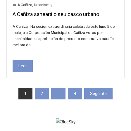
A Cañiza
,
Urbanismo
,
~
A Cañiza saneará o seu casco urbano
A Cañiza | Na sesión extraordinaria celebrada este luns 5 de
maio, a a Corporación Municipal da Cañiza votou por
unanimidade a aprobación do proxecto construtivo para “a
mellora do…
Leer
Paxinación
1
2
…
4
Seguinte
de
entradas