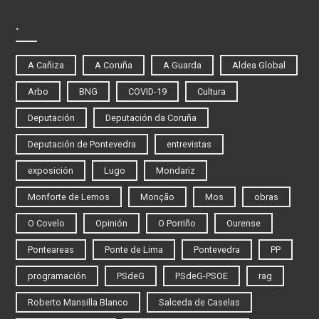
.
A Cañiza
A Coruña
A Guarda
Aldea Global
Arbo
BNG
COVID-19
Cultura
Deputación
Deputación da Coruña
Deputación de Pontevedra
entrevistas
exposición
Lugo
Mondariz
Monforte de Lemos
Monção
Mos
obras
O Covelo
Opinión
O Porriño
Ourense
Ponteareas
Ponte de Lima
Pontevedra
PP
programación
PSdeG
PSdeG-PSOE
rag
Roberto Mansilla Blanco
Salceda de Caselas